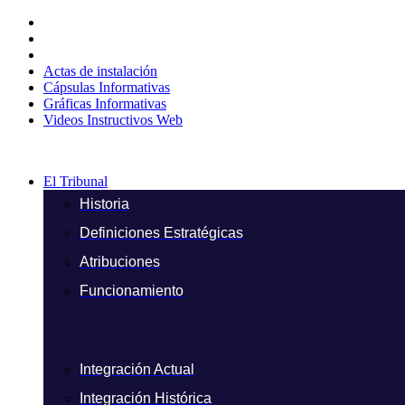
Ir
al
contenido
Actas de instalación
Cápsulas Informativas
Gráficas Informativas
Videos Instructivos Web
El Tribunal
Historia
Definiciones Estratégicas
Atribuciones
Funcionamiento
Integración Actual
Integración Histórica