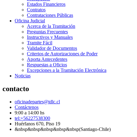
Estados Financieros
Contratos
Contrataciones Públicas
Oficina Judicial
Acerca de la Tramitación
Preguntas Frecuentes
Instructivos y Manuales
Tramite Fácil
Validador de Documentos
Criterios de Autorizaciones de Poder
Aporta Antecedentes
Respuestas a Oficios
Excepciones a la Tramitación Electrónica
Noticias
contacto
oficinadepartes@tdlc.cl
Contáctenos
9:00 a 14:00 hs
tel:+56227538300
Huérfanos 670, Piso 19
&nbsp&nbsp&nbsp&nbsp&nbsp(Santiago-Chile)