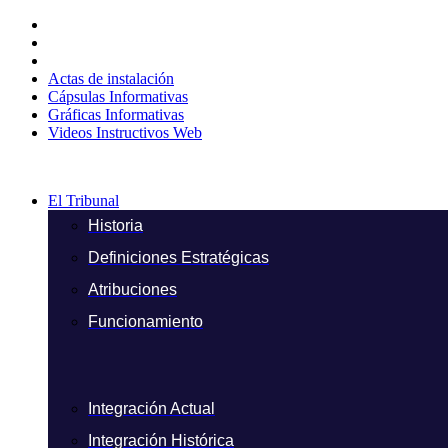
Ir
al
contenido
Actas de instalación
Cápsulas Informativas
Gráficas Informativas
Videos Instructivos Web
El Tribunal
Historia
Definiciones Estratégicas
Atribuciones
Funcionamiento
Integración Actual
Integración Histórica