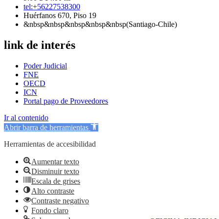
tel:+56227538300
Huérfanos 670, Piso 19
&nbsp&nbsp&nbsp&nbsp&nbsp(Santiago-Chile)
link de interés
Poder Judicial
FNE
OECD
ICN
Portal pago de Proveedores
Ir al contenido
Abrir barra de herramientas
Herramientas de accesibilidad
Aumentar texto
Disminuir texto
Escala de grises
Alto contraste
Contraste negativo
Fondo claro