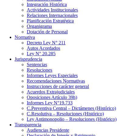
Integración Histórica
Actividades Institucionales
Relaciones Internacionales
Planificación Estratégica
Organigrama
Dotación de Personal
Normativa
Decreto Ley N° 211
Autos Acordados
Ley N° 20.285
Jurisprudencia
Sentencias
Resoluciones
Informes Leyes Especiales
Recomendaciones Normativas
Instrucciones de carácter general
Acuerdos Extrajudiciales
Oposiciones Artículo 39h)
Informes Ley N°19.733
C.Preventiva Central – Dictámenes (Histórico)
C.Resolutiva – Resoluciones (Histórico)
Ley Antimonopolio – Resoluciones (Histórico)
Transparencia
Audiencias Presidente
Declaración de Interés y Patrimonio