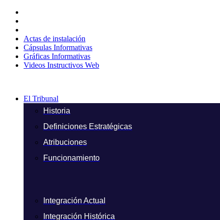
Ir
al
contenido
Actas de instalación
Cápsulas Informativas
Gráficas Informativas
Videos Instructivos Web
El Tribunal
Historia
Definiciones Estratégicas
Atribuciones
Funcionamiento
Integración Actual
Integración Histórica