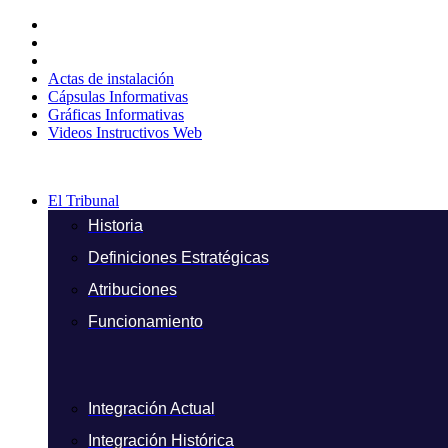
Ir
al
contenido
Actas de instalación
Cápsulas Informativas
Gráficas Informativas
Videos Instructivos Web
El Tribunal
Historia
Definiciones Estratégicas
Atribuciones
Funcionamiento
Integración Actual
Integración Histórica