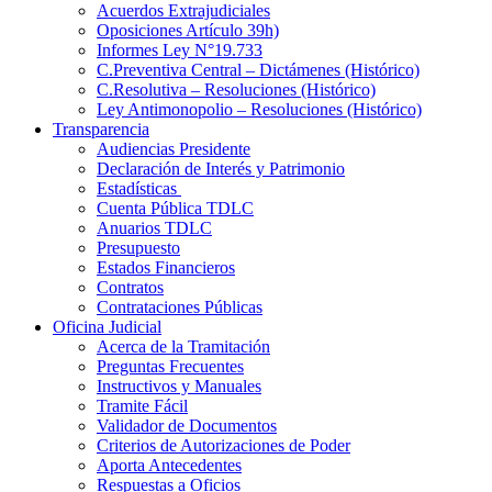
Acuerdos Extrajudiciales
Oposiciones Artículo 39h)
Informes Ley N°19.733
C.Preventiva Central – Dictámenes (Histórico)
C.Resolutiva – Resoluciones (Histórico)
Ley Antimonopolio – Resoluciones (Histórico)
Transparencia
Audiencias Presidente
Declaración de Interés y Patrimonio
Estadísticas
Cuenta Pública TDLC
Anuarios TDLC
Presupuesto
Estados Financieros
Contratos
Contrataciones Públicas
Oficina Judicial
Acerca de la Tramitación
Preguntas Frecuentes
Instructivos y Manuales
Tramite Fácil
Validador de Documentos
Criterios de Autorizaciones de Poder
Aporta Antecedentes
Respuestas a Oficios