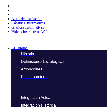
Ir
al
contenido
Actas de instalación
Cápsulas Informativas
Gráficas Informativas
Videos Instructivos Web
El Tribunal
Historia
Definiciones Estratégicas
Atribuciones
Funcionamiento
Integración Actual
Integración Histórica