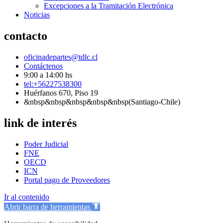
Excepciones a la Tramitación Electrónica
Noticias
contacto
oficinadepartes@tdlc.cl
Contáctenos
9:00 a 14:00 hs
tel:+56227538300
Huérfanos 670, Piso 19
&nbsp&nbsp&nbsp&nbsp&nbsp(Santiago-Chile)
link de interés
Poder Judicial
FNE
OECD
ICN
Portal pago de Proveedores
Ir al contenido
Abrir barra de herramientas