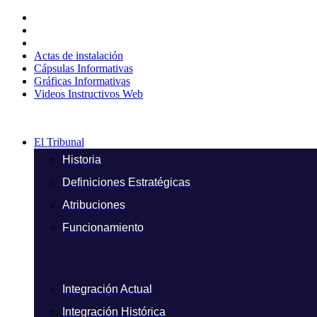
Ir
al
contenido
Actas de instalación
Cápsulas Informativas
Gráficas Informativas
Videos Instructivos Web
El Tribunal
Historia
Definiciones Estratégicas
Atribuciones
Funcionamiento
Integración Actual
Integración Histórica