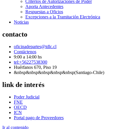
Criterios de Autorizaciones de Poder
Aporta Antecedentes
Respuestas a Oficios
Excepciones a la Tramitación Electrónica
Noticias
contacto
oficinadepartes@tdlc.cl
Contáctenos
9:00 a 14:00 hs
tel:+56227538300
Huérfanos 670, Piso 19
&nbsp&nbsp&nbsp&nbsp&nbsp(Santiago-Chile)
link de interés
Poder Judicial
FNE
OECD
ICN
Portal pago de Proveedores
Ir al contenido