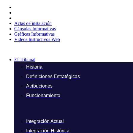
Ir
al
contenido
Actas de instalación
Cápsulas Informativas
Gráficas Informativas
Videos Instructivos Web
El Tribunal
Historia
Definiciones Estratégicas
Atribuciones
Funcionamiento
Integración Actual
Integración Histórica