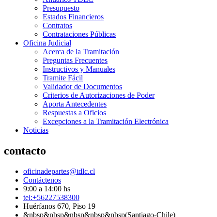
Presupuesto
Estados Financieros
Contratos
Contrataciones Públicas
Oficina Judicial
Acerca de la Tramitación
Preguntas Frecuentes
Instructivos y Manuales
Tramite Fácil
Validador de Documentos
Criterios de Autorizaciones de Poder
Aporta Antecedentes
Respuestas a Oficios
Excepciones a la Tramitación Electrónica
Noticias
contacto
oficinadepartes@tdlc.cl
Contáctenos
9:00 a 14:00 hs
tel:+56227538300
Huérfanos 670, Piso 19
&nbsp&nbsp&nbsp&nbsp&nbsp(Santiago-Chile)