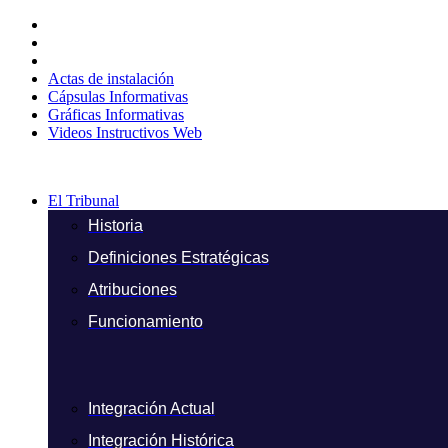
Ir
al
contenido
Actas de instalación
Cápsulas Informativas
Gráficas Informativas
Videos Instructivos Web
El Tribunal
Historia
Definiciones Estratégicas
Atribuciones
Funcionamiento
Integración Actual
Integración Histórica