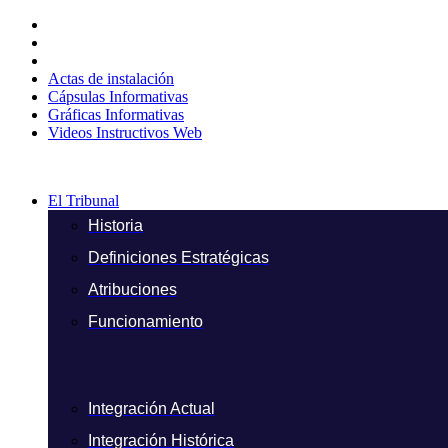
Ir
al
contenido
Actas de instalación
Cápsulas Informativas
Gráficas Informativas
Videos Instructivos Web
El Tribunal
Historia
Definiciones Estratégicas
Atribuciones
Funcionamiento
Integración Actual
Integración Histórica