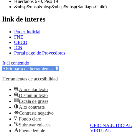
Huérfanos 670, Piso 19
&nbsp&nbsp&nbsp&nbsp&nbsp(Santiago-Chile)
link de interés
Poder Judicial
FNE
OECD
ICN
Portal pago de Proveedores
Ir al contenido
Abrir barra de herramientas
Herramientas de accesibilidad
Aumentar texto
Disminuir texto
Escala de grises
Alto contraste
Contraste negativo
Fondo claro
Subrayar enlaces
OFICINA JUDICIAL
Fuente legible
VIRTUAL