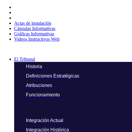
Ir
al
contenido
Actas de instalación
Cápsulas Informativas
Gráficas Informativas
Videos Instructivos Web
El Tribunal
Historia
Definiciones Estratégicas
Atribuciones
Funcionamiento
Integración Actual
Integración Histórica