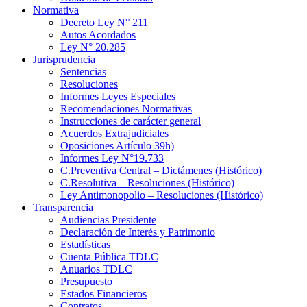
Normativa
Decreto Ley N° 211
Autos Acordados
Ley N° 20.285
Jurisprudencia
Sentencias
Resoluciones
Informes Leyes Especiales
Recomendaciones Normativas
Instrucciones de carácter general
Acuerdos Extrajudiciales
Oposiciones Artículo 39h)
Informes Ley N°19.733
C.Preventiva Central – Dictámenes (Histórico)
C.Resolutiva – Resoluciones (Histórico)
Ley Antimonopolio – Resoluciones (Histórico)
Transparencia
Audiencias Presidente
Declaración de Interés y Patrimonio
Estadísticas
Cuenta Pública TDLC
Anuarios TDLC
Presupuesto
Estados Financieros
Contratos