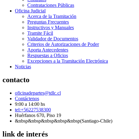
Contrataciones Públicas
Oficina Judicial
Acerca de la Tramitación
Preguntas Frecuentes
Instructivos y Manuales
Tramite Fácil
Validador de Documentos
Criterios de Autorizaciones de Poder
Aporta Antecedentes
Respuestas a Oficios
Excepciones a la Tramitación Electrónica
Noticias
contacto
oficinadepartes@tdlc.cl
Contáctenos
9:00 a 14:00 hs
tel:+56227538300
Huérfanos 670, Piso 19
&nbsp&nbsp&nbsp&nbsp&nbsp(Santiago-Chile)
link de interés