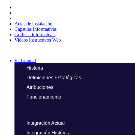
Ir
al
contenido
Actas de instalación
Cápsulas Informativas
Gráficas Informativas
Videos Instructivos Web
El Tribunal
Historia
Definiciones Estratégicas
Atribuciones
Funcionamiento
Integración Actual
Integración Histórica