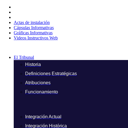
Ir
al
contenido
Actas de instalación
Cápsulas Informativas
Gráficas Informativas
Videos Instructivos Web
El Tribunal
Historia
Definiciones Estratégicas
Atribuciones
Funcionamiento
Integración Actual
Integración Histórica