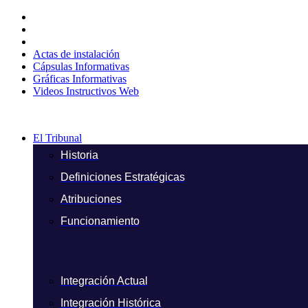
Ir
al
contenido
Actas de instalación
Cápsulas Informativas
Gráficas Informativas
Videos Instructivos Web
El Tribunal
Historia
Definiciones Estratégicas
Atribuciones
Funcionamiento
Integración Actual
Integración Histórica