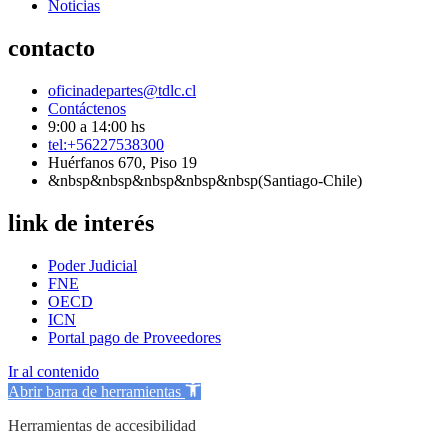
Noticias
contacto
oficinadepartes@tdlc.cl
Contáctenos
9:00 a 14:00 hs
tel:+56227538300
Huérfanos 670, Piso 19
&nbsp&nbsp&nbsp&nbsp&nbsp(Santiago-Chile)
link de interés
Poder Judicial
FNE
OECD
ICN
Portal pago de Proveedores
Ir al contenido
Abrir barra de herramientas
Herramientas de accesibilidad