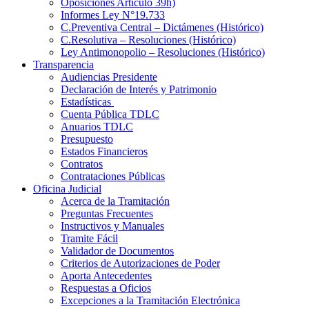
Oposiciones Artículo 39h)
Informes Ley N°19.733
C.Preventiva Central – Dictámenes (Histórico)
C.Resolutiva – Resoluciones (Histórico)
Ley Antimonopolio – Resoluciones (Histórico)
Transparencia
Audiencias Presidente
Declaración de Interés y Patrimonio
Estadísticas
Cuenta Pública TDLC
Anuarios TDLC
Presupuesto
Estados Financieros
Contratos
Contrataciones Públicas
Oficina Judicial
Acerca de la Tramitación
Preguntas Frecuentes
Instructivos y Manuales
Tramite Fácil
Validador de Documentos
Criterios de Autorizaciones de Poder
Aporta Antecedentes
Respuestas a Oficios
Excepciones a la Tramitación Electrónica