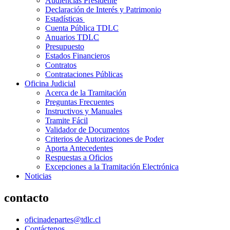
Audiencias Presidente
Declaración de Interés y Patrimonio
Estadísticas
Cuenta Pública TDLC
Anuarios TDLC
Presupuesto
Estados Financieros
Contratos
Contrataciones Públicas
Oficina Judicial
Acerca de la Tramitación
Preguntas Frecuentes
Instructivos y Manuales
Tramite Fácil
Validador de Documentos
Criterios de Autorizaciones de Poder
Aporta Antecedentes
Respuestas a Oficios
Excepciones a la Tramitación Electrónica
Noticias
contacto
oficinadepartes@tdlc.cl
Contáctenos