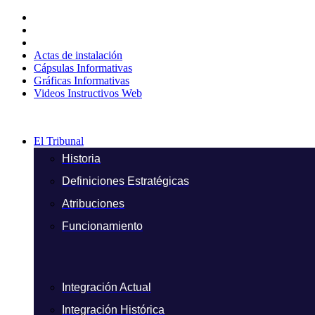
Ir
al
contenido
Actas de instalación
Cápsulas Informativas
Gráficas Informativas
Videos Instructivos Web
El Tribunal
Historia
Definiciones Estratégicas
Atribuciones
Funcionamiento
Integración Actual
Integración Histórica