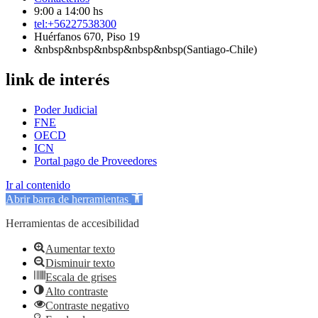
9:00 a 14:00 hs
tel:+56227538300
Huérfanos 670, Piso 19
&nbsp&nbsp&nbsp&nbsp&nbsp(Santiago-Chile)
link de interés
Poder Judicial
FNE
OECD
ICN
Portal pago de Proveedores
Ir al contenido
Abrir barra de herramientas
Herramientas de accesibilidad
Aumentar texto
Disminuir texto
Escala de grises
Alto contraste
Contraste negativo