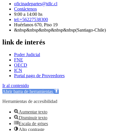
oficinadepartes@tdlc.cl
Contáctenos
9:00 a 14:00 hs
tel:+56227538300
Huérfanos 670, Piso 19
&nbsp&nbsp&nbsp&nbsp&nbsp(Santiago-Chile)
link de interés
Poder Judicial
FNE
OECD
ICN
Portal pago de Proveedores
Ir al contenido
Abrir barra de herramientas
Herramientas de accesibilidad
Aumentar texto
Disminuir texto
Escala de grises
Alto contraste