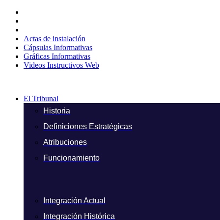
Ir
al
contenido
Actas de instalación
Cápsulas Informativas
Gráficas Informativas
Videos Instructivos Web
El Tribunal
Historia
Definiciones Estratégicas
Atribuciones
Funcionamiento
Integración Actual
Integración Histórica