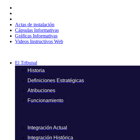
Ir
al
contenido
Actas de instalación
Cápsulas Informativas
Gráficas Informativas
Videos Instructivos Web
El Tribunal
Historia
Definiciones Estratégicas
Atribuciones
Funcionamiento
Integración Actual
Integración Histórica