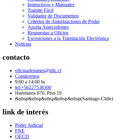
Instructivos y Manuales
Tramite Fácil
Validador de Documentos
Criterios de Autorizaciones de Poder
Aporta Antecedentes
Respuestas a Oficios
Excepciones a la Tramitación Electrónica
Noticias
contacto
oficinadepartes@tdlc.cl
Contáctenos
9:00 a 14:00 hs
tel:+56227538300
Huérfanos 670, Piso 19
&nbsp&nbsp&nbsp&nbsp&nbsp(Santiago-Chile)
link de interés
Poder Judicial
FNE
OECD