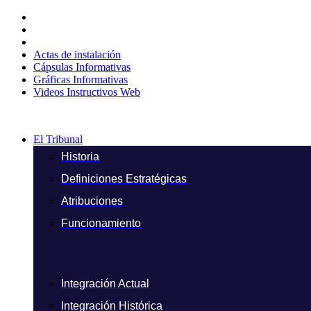
Ir
al
contenido
Actas de instalación
Cápsulas Informativas
Gráficas Informativas
Videos Instructivos Web
El Tribunal
Historia
Definiciones Estratégicas
Atribuciones
Funcionamiento
Integración Actual
Integración Histórica