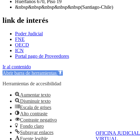
Huérfanos 670, Piso 19
&nbsp&nbsp&nbsp&nbsp&nbsp(Santiago-Chile)
link de interés
Poder Judicial
FNE
OECD
ICN
Portal pago de Proveedores
Ir al contenido
Abrir barra de herramientas
Herramientas de accesibilidad
Aumentar texto
Disminuir texto
Escala de grises
Alto contraste
Contraste negativo
Fondo claro
Subrayar enlaces
OFICINA JUDICIAL
Fuente legible
VIRTUAL