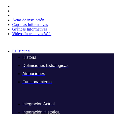
Ir
al
contenido
Actas de instalación
Cápsulas Informativas
Gráficas Informativas
Videos Instructivos Web
El Tribunal
Historia
Definiciones Estratégicas
Atribuciones
Funcionamiento
Integración Actual
Integración Histórica