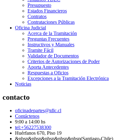
Presupuesto
Estados Financieros
Contratos
Contrataciones Públicas
Oficina Judicial
Acerca de la Tramitación
Preguntas Frecuentes
Instructivos y Manuales
Tramite Fácil
Validador de Documentos
Criterios de Autorizaciones de Poder
Aporta Antecedentes
Respuestas a Oficios
Excepciones a la Tramitación Electrónica
Noticias
contacto
oficinadepartes@tdlc.cl
Contáctenos
9:00 a 14:00 hs
tel:+56227538300
Huérfanos 670, Piso 19
&nbsp&nbsp&nbsp&nbsp&nbsp(Santiago-Chile)