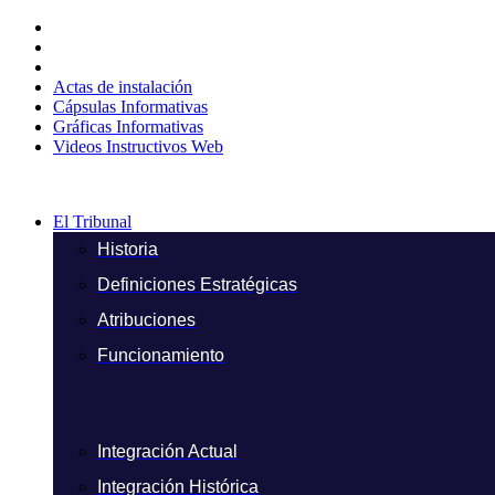
Ir
al
contenido
Actas de instalación
Cápsulas Informativas
Gráficas Informativas
Videos Instructivos Web
El Tribunal
Historia
Definiciones Estratégicas
Atribuciones
Funcionamiento
Integración Actual
Integración Histórica