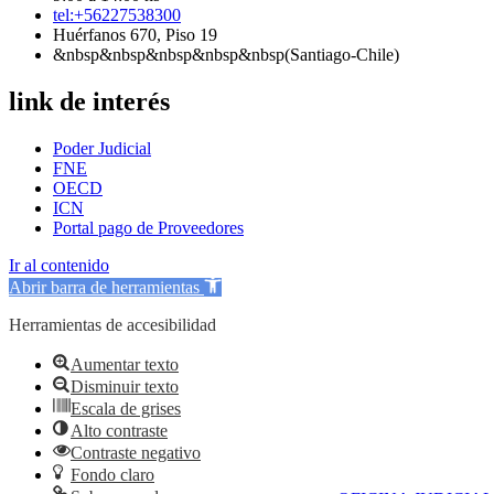
tel:+56227538300
Huérfanos 670, Piso 19
&nbsp&nbsp&nbsp&nbsp&nbsp(Santiago-Chile)
link de interés
Poder Judicial
FNE
OECD
ICN
Portal pago de Proveedores
Ir al contenido
Abrir barra de herramientas
Herramientas de accesibilidad
Aumentar texto
Disminuir texto
Escala de grises
Alto contraste
Contraste negativo
Fondo claro