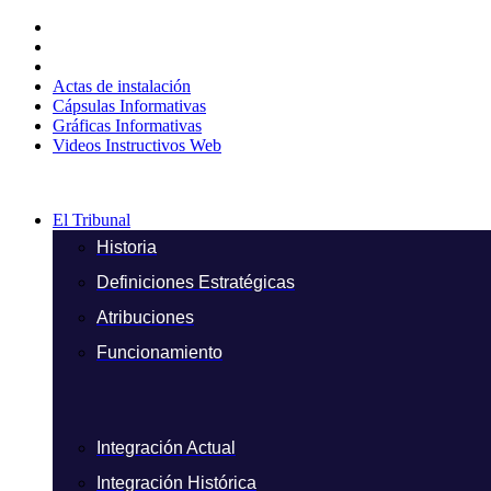
Ir
al
contenido
Actas de instalación
Cápsulas Informativas
Gráficas Informativas
Videos Instructivos Web
El Tribunal
Historia
Definiciones Estratégicas
Atribuciones
Funcionamiento
Integración Actual
Integración Histórica