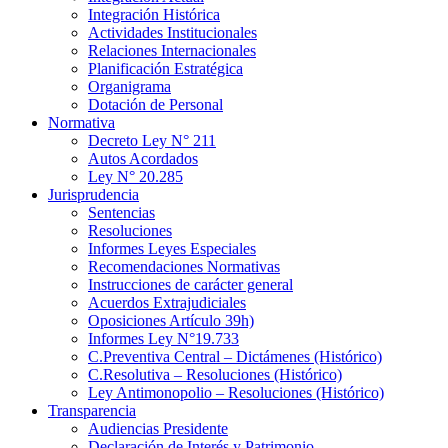
Integración Histórica
Actividades Institucionales
Relaciones Internacionales
Planificación Estratégica
Organigrama
Dotación de Personal
Normativa
Decreto Ley N° 211
Autos Acordados
Ley N° 20.285
Jurisprudencia
Sentencias
Resoluciones
Informes Leyes Especiales
Recomendaciones Normativas
Instrucciones de carácter general
Acuerdos Extrajudiciales
Oposiciones Artículo 39h)
Informes Ley N°19.733
C.Preventiva Central – Dictámenes (Histórico)
C.Resolutiva – Resoluciones (Histórico)
Ley Antimonopolio – Resoluciones (Histórico)
Transparencia
Audiencias Presidente
Declaración de Interés y Patrimonio