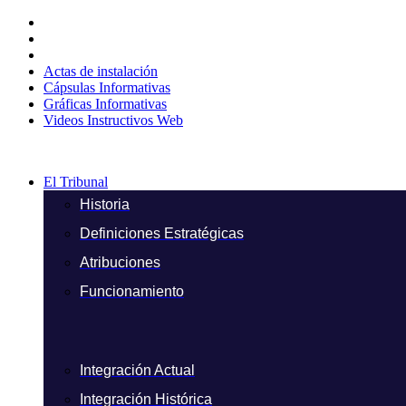
Ir
al
contenido
Actas de instalación
Cápsulas Informativas
Gráficas Informativas
Videos Instructivos Web
El Tribunal
Historia
Definiciones Estratégicas
Atribuciones
Funcionamiento
Integración Actual
Integración Histórica