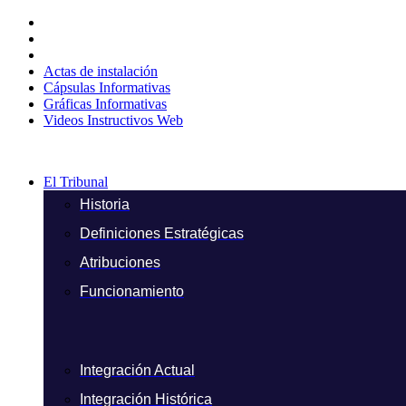
Ir
al
contenido
Actas de instalación
Cápsulas Informativas
Gráficas Informativas
Videos Instructivos Web
El Tribunal
Historia
Definiciones Estratégicas
Atribuciones
Funcionamiento
Integración Actual
Integración Histórica