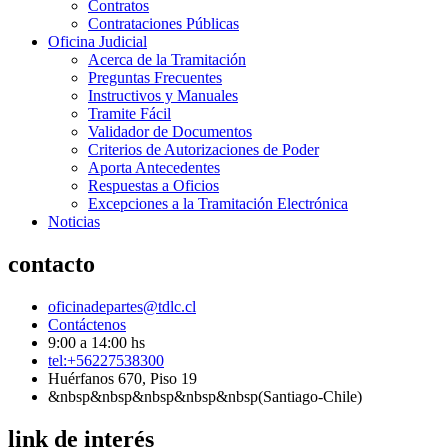
Contratos
Contrataciones Públicas
Oficina Judicial
Acerca de la Tramitación
Preguntas Frecuentes
Instructivos y Manuales
Tramite Fácil
Validador de Documentos
Criterios de Autorizaciones de Poder
Aporta Antecedentes
Respuestas a Oficios
Excepciones a la Tramitación Electrónica
Noticias
contacto
oficinadepartes@tdlc.cl
Contáctenos
9:00 a 14:00 hs
tel:+56227538300
Huérfanos 670, Piso 19
&nbsp&nbsp&nbsp&nbsp&nbsp(Santiago-Chile)
link de interés