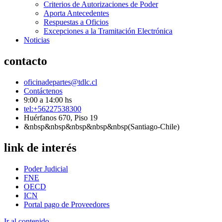
Criterios de Autorizaciones de Poder
Aporta Antecedentes
Respuestas a Oficios
Excepciones a la Tramitación Electrónica
Noticias
contacto
oficinadepartes@tdlc.cl
Contáctenos
9:00 a 14:00 hs
tel:+56227538300
Huérfanos 670, Piso 19
&nbsp&nbsp&nbsp&nbsp&nbsp(Santiago-Chile)
link de interés
Poder Judicial
FNE
OECD
ICN
Portal pago de Proveedores
Ir al contenido