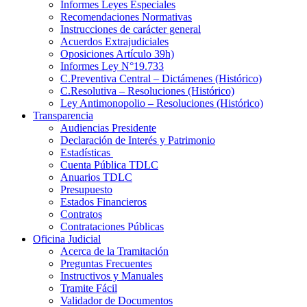
Informes Leyes Especiales
Recomendaciones Normativas
Instrucciones de carácter general
Acuerdos Extrajudiciales
Oposiciones Artículo 39h)
Informes Ley N°19.733
C.Preventiva Central – Dictámenes (Histórico)
C.Resolutiva – Resoluciones (Histórico)
Ley Antimonopolio – Resoluciones (Histórico)
Transparencia
Audiencias Presidente
Declaración de Interés y Patrimonio
Estadísticas
Cuenta Pública TDLC
Anuarios TDLC
Presupuesto
Estados Financieros
Contratos
Contrataciones Públicas
Oficina Judicial
Acerca de la Tramitación
Preguntas Frecuentes
Instructivos y Manuales
Tramite Fácil
Validador de Documentos