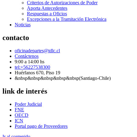
Criterios de Autorizaciones de Poder
Aporta Antecedentes
Respuestas a Oficios
Excepciones a la Tramitación Electrónica
Noticias
contacto
oficinadepartes@tdlc.cl
Contáctenos
9:00 a 14:00 hs
tel:+56227538300
Huérfanos 670, Piso 19
&nbsp&nbsp&nbsp&nbsp&nbsp(Santiago-Chile)
link de interés
Poder Judicial
FNE
OECD
ICN
Portal pago de Proveedores
Ir al contenido