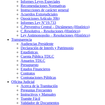
Informes Leyes Especiales
Recomendaciones Normativas
Instrucciones de carácter general
Acuerdos Extrajudiciales
Oposiciones Artículo 39h)
Informes Ley N°19.733
C.Preventiva Central – Dictámenes (Histórico)
C.Resolutiva – Resoluciones (Histórico)
Ley Antimonopolio – Resoluciones (Histórico)
Transparencia
Audiencias Presidente
Declaración de Interés y Patrimonio
Estadísticas
Cuenta Pública TDLC
Anuarios TDLC
Presupuesto
Estados Financieros
Contratos
Contrataciones Públicas
Oficina Judicial
Acerca de la Tramitación
Preguntas Frecuentes
Instructivos y Manuales
Tramite Fácil
Validador de Documentos