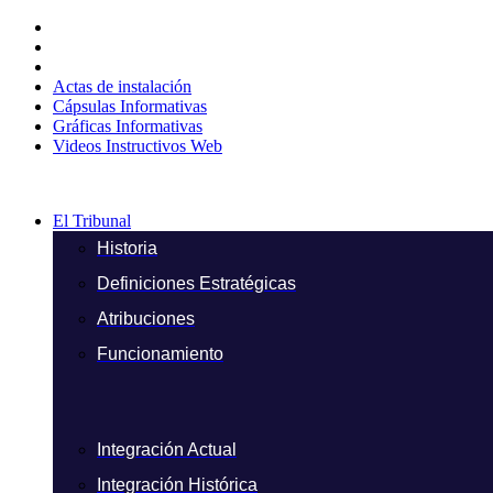
Ir
al
contenido
Actas de instalación
Cápsulas Informativas
Gráficas Informativas
Videos Instructivos Web
El Tribunal
Historia
Definiciones Estratégicas
Atribuciones
Funcionamiento
Integración Actual
Integración Histórica