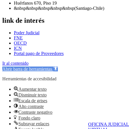
Huérfanos 670, Piso 19
&nbsp&nbsp&nbsp&nbsp&nbsp(Santiago-Chile)
link de interés
Poder Judicial
FNE
OECD
ICN
Portal pago de Proveedores
Ir al contenido
Abrir barra de herramientas
Herramientas de accesibilidad
Aumentar texto
Disminuir texto
Escala de grises
Alto contraste
Contraste negativo
Fondo claro
Subrayar enlaces
OFICINA JUDICIAL