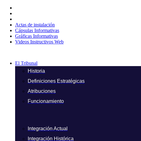
Ir
al
contenido
Actas de instalación
Cápsulas Informativas
Gráficas Informativas
Videos Instructivos Web
El Tribunal
Historia
Definiciones Estratégicas
Atribuciones
Funcionamiento
Integración Actual
Integración Histórica