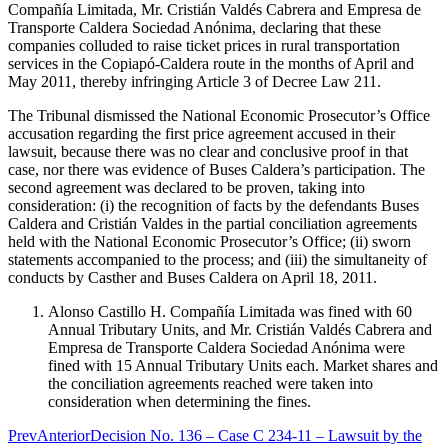
Compañía Limitada, Mr. Cristián Valdés Cabrera and Empresa de
Transporte Caldera Sociedad Anónima, declaring that these
companies colluded to raise ticket prices in rural transportation
services in the Copiapó-Caldera route in the months of April and
May 2011, thereby infringing Article 3 of Decree Law 211.
The Tribunal dismissed the National Economic Prosecutor’s Office
accusation regarding the first price agreement accused in their
lawsuit, because there was no clear and conclusive proof in that
case, nor there was evidence of Buses Caldera’s participation. The
second agreement was declared to be proven, taking into
consideration: (i) the recognition of facts by the defendants Buses
Caldera and Cristián Valdes in the partial conciliation agreements
held with the National Economic Prosecutor’s Office; (ii) sworn
statements accompanied to the process; and (iii) the simultaneity of
conducts by Casther and Buses Caldera on April 18, 2011.
Alonso Castillo H. Compañía Limitada was fined with 60
Annual Tributary Units, and Mr. Cristián Valdés Cabrera and
Empresa de Transporte Caldera Sociedad Anónima were
fined with 15 Annual Tributary Units each. Market shares and
the conciliation agreements reached were taken into
consideration when determining the fines.
Prev
Anterior
Decision No. 136 – Case C 234-11 – Lawsuit by the