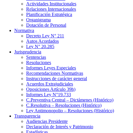
Actividades Institucionales
Relaciones Internacionales
Planificación Estratégica
Organigrama
Dotación de Personal
Normativa
Decreto Ley N° 211
Autos Acordados
Ley N° 20.285
Jurisprudencia
Sentencias
Resoluciones
Informes Leyes Especiales
Recomendaciones Normativas
Instrucciones de carácter general
Acuerdos Extrajudiciales
Oposiciones Artículo 39h)
Informes Ley N°19.733
C.Preventiva Central – Dictámenes (Histórico)
C.Resolutiva – Resoluciones (Histórico)
Ley Antimonopolio – Resoluciones (Histórico)
Transparencia
Audiencias Presidente
Declaración de Interés y Patrimonio
Estadísticas