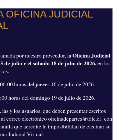
 OFICINA JUDICIAL
AL
Oficina Judicial
amada por nuestro proveedor, la
5 de julio
y el
sábado 18 de julio de 2026
,
en los
rios:
 06:00 horas del jueves 16 de julio de 2026.
8:00 horas del domingo 19 de julio de 2026.
las y los usuarios, que deben presentar escritos
s al correo electrónico
oficinadepartes@tdlc.cl
con
ntalla que acredite la imposibilidad de efectuar su
ina Judicial Virtual.